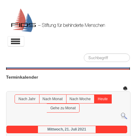
Toggle
Navigation
Suche
Aktuelles
Stiftung
Terminkalender
Projekte
Partner
Nach Jahr
Nach Monat
Nach Woche
Heute
Kontakt
Gehe zu Monat
Archiv
Mittwoch, 21. Juli 2021