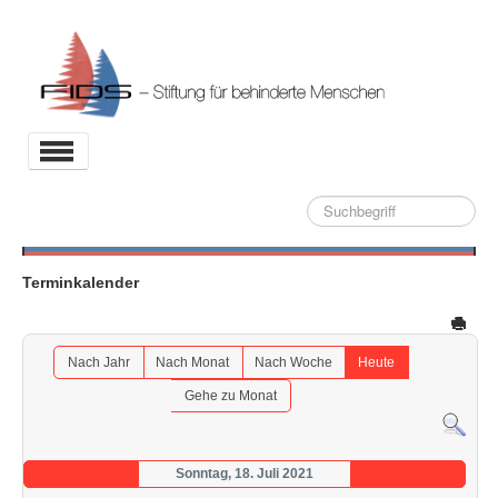
Toggle
Navigation
Suche
Aktuelles
Stiftung
Terminkalender
Projekte
Partner
Nach Jahr
Nach Monat
Nach Woche
Heute
Kontakt
Gehe zu Monat
Archiv
Sonntag, 18. Juli 2021