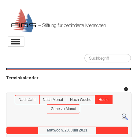
Toggle
Navigation
Suche
Aktuelles
Stiftung
Terminkalender
Projekte
Partner
Nach Jahr
Nach Monat
Nach Woche
Heute
Kontakt
Gehe zu Monat
Archiv
Mittwoch, 23. Juni 2021