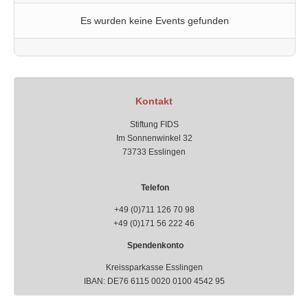
Es wurden keine Events gefunden
Kontakt
Stiftung FIDS
Im Sonnenwinkel 32
73733 Esslingen
Telefon
+49 (0)711 126 70 98
+49 (0)171 56 222 46
Spendenkonto
Kreissparkasse Esslingen
IBAN: DE76 6115 0020 0100 4542 95