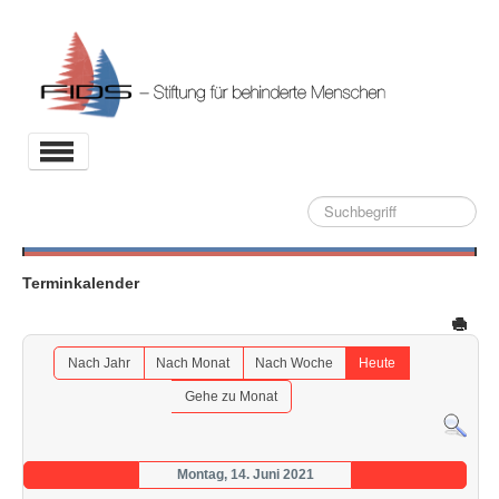
Toggle
Navigation
Suche
Aktuelles
Stiftung
Terminkalender
Projekte
Partner
Nach Jahr
Nach Monat
Nach Woche
Heute
Kontakt
Gehe zu Monat
Archiv
Montag, 14. Juni 2021