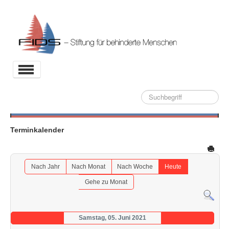
Toggle
Navigation
Suche
Aktuelles
Stiftung
Terminkalender
Projekte
Partner
Nach Jahr
Nach Monat
Nach Woche
Heute
Kontakt
Gehe zu Monat
Archiv
Samstag, 05. Juni 2021