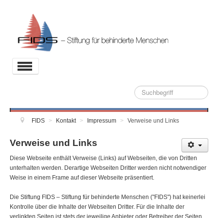
Toggle
Navigation
Suche
Aktuelles
Stiftung
FIDS
>
Kontakt
>
Impressum
>
Verweise und Links
Projekte
Verweise und Links
Partner
Diese Webseite enthält Verweise (Links) auf Webseiten, die von Dritten
unterhalten werden. Derartige Webseiten Dritter werden nicht notwendiger
Kontakt
Weise in einem Frame auf dieser Webseite präsentiert.
Archiv
Die Stiftung FIDS – Stiftung für behinderte Menschen ("FIDS") hat keinerlei
Kontrolle über die Inhalte der Webseiten Dritter. Für die Inhalte der
verlinkten Seiten ist stets der jeweilige Anbieter oder Betreiber der Seiten